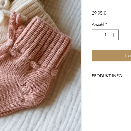
Preis
29,95 €
Anzahl
*
In
PRODUKT INFO
- 100% Merino Wolle
- Unisex