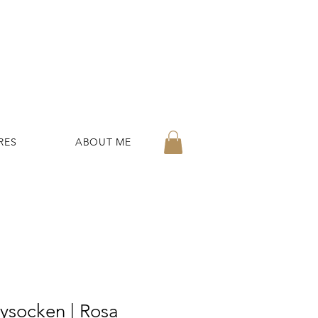
Info@littlelemons-kids.com
RES
ABOUT ME
ysocken | Rosa