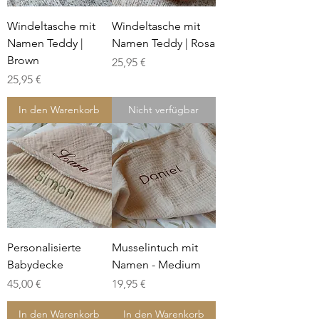
Windeltasche mit
Windeltasche mit
Namen Teddy |
Namen Teddy | Rosa
Brown
Preis
25,95 €
Preis
25,95 €
In den Warenkorb
Nicht verfügbar
Personalisierte
Musselintuch mit
Babydecke
Namen - Medium
Preis
Preis
45,00 €
19,95 €
In den Warenkorb
In den Warenkorb