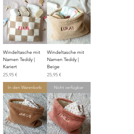
Windeltasche mit
Windeltasche mit
Namen Teddy |
Namen Teddy |
Kariert
Beige
Preis
Preis
25,95 €
25,95 €
In den Warenkorb
Nicht verfügbar