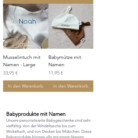
Musselintuch mit
Babymütze mit
Namen - Large
Namen
Preis
Preis
33,95 €
11,95 €
In den Warenkorb
In den Warenkorb
Babyprodukte mit Namen
Unsere personalisierte Babygeschenke sind sehr
vielfältig. Von der Windeltasche bis zum
Wickeltuch, und von Decken bis Mützchen. Diese
Babyprodukte können alle mit einem Namen