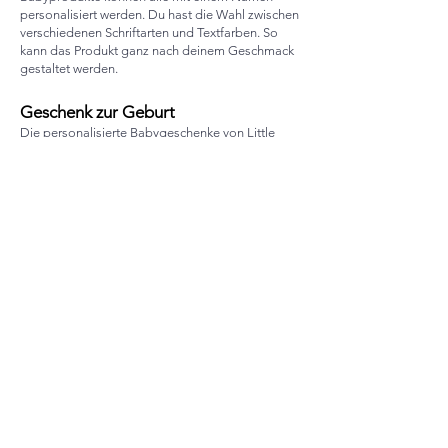
personalisiert werden. Du hast die Wahl zwischen
verschiedenen Schriftarten und Textfarben. So
kann das Produkt ganz nach deinem Geschmack
gestaltet werden.
Geschenk zur Geburt
​Die personalisierte Babygeschenke von Little
Lemons sind eine wunderbare Geschenkidee zur
Geburt. Ein Geschenk mit dem Namen des Babys
macht jeden Elternteil glücklich. Egal ob es eine
Windeltasche oder eine Decke mit Namen ist,
dieses Geschenk wird immer gut ankommen. Die
Taschen aus Teddy-Stoff sind eines der
beliebtesten Produkte im Webshop. Und mit
dem Namen bestickt wird diese Tasche natürlich
noch besonderer. Und die Babydecken mit
Namen sind auch super als Geburtsgeschenk!
Warum bei Little Lemons bestellen?
Die personalisierte Babygeschenke von Little
Lemons sind einzigartig und können ganz nach
deinem Geschmack gestaltet werden. Die
Mützen, Tücher und Decken sind handgefertigt in