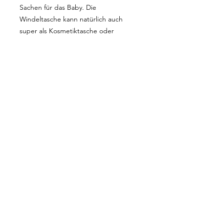
Sachen für das Baby. Die
Windeltasche kann natürlich auch
super als Kosmetiktasche oder
Reisetasche verwendet werden. Die
Tasche ist aus einem weichem
Teddystoff gefertigt.
Für die Namen gibt es nur
1 Schriftzug zur Auswahl.
Auch super als Geschenk zur Geburt.
ÜBER LITTLE LEMONS
Little Lemons ist eine relativ neue
Marke für Babykleidung und -
zubehör. Wir haben im Oktober 2021
About Me
begonnen. Little Lemons ist eine
Versand & Retour
Österreichische Marke mit einem